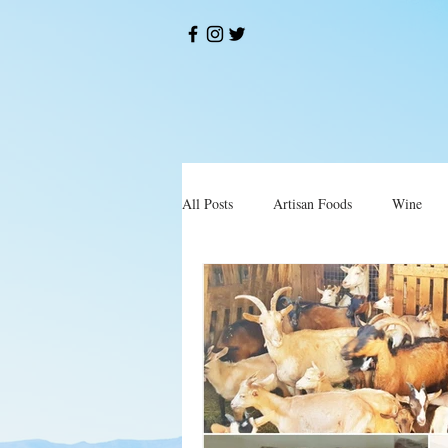
All Posts
Artisan Foods
Wine
Okusi
Restorani i Konobe