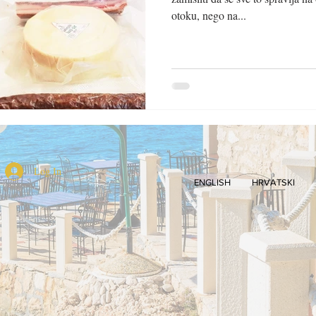
otoku, nego na...
Log In
ENGLISH
HRVATSKI