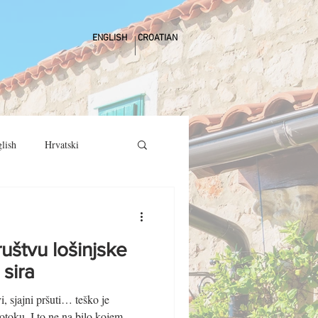
ENGLISH
CROATIAN
lish
Hrvatski
uštvu lošinjske
 sira
, sjajni pršuti… teško je
 otoku. I to ne na bilo kojem