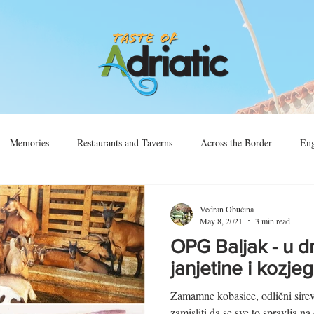
Memories
Restaurants and Taverns
Across the Border
Eng
Vino
Sjećanja
Preko Granice
Vedran Obućina
May 8, 2021
3 min read
OPG Baljak - u dr
janjetine i kozjeg
Zamamne kobasice, odlični sirevi
zamisliti da se sve to spravlja na