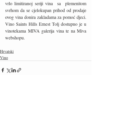
vrlo limitiranoj seriji vina  sa  plemenitom 
svrhom da se cjelokupan prihod od prodaje 
ovog vina donira zakladama za pomoć djeci. 
Vino Saints Hills Ernest Tolj dostupno je u 
vinotekama MIVA galerija vina te na Miva 
webshopu.
Hrvatski
Vino
Recent Posts
See All