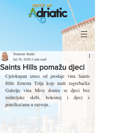
Tomislav Radić
Jul 30, 2020
2 min read
Saints Hills pomažu djeci
Cjelokupan iznos od prodaje vina Saints 
Hills Ernesta Tolja koje nudi zagrebačka 
Galerija vina Miva donira se djeci bez 
roditeljske skrbi, bolesnoj i djeci s 
poteškoćama u razvoju.