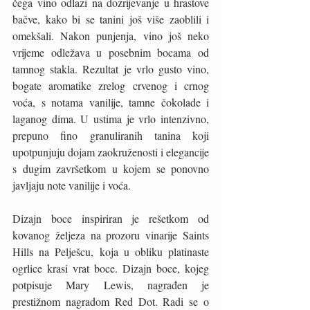
čega vino odlazi na dozrijevanje u hrastove 
bačve, kako bi se tanini još više zaoblili i 
omekšali. Nakon punjenja, vino još neko 
vrijeme odležava u posebnim bocama od 
tamnog stakla. Rezultat je vrlo gusto vino, 
bogate aromatike zrelog crvenog i crnog 
voća, s notama vanilije, tamne čokolade i 
laganog dima. U ustima je vrlo intenzivno, 
prepuno fino granuliranih tanina koji 
upotpunjuju dojam zaokruženosti i elegancije 
s dugim završetkom u kojem se ponovno 
javljaju note vanilije i voća.
Dizajn boce inspiriran je rešetkom od 
kovanog željeza na prozoru vinarije Saints 
Hills na Pelješcu, koja u obliku platinaste 
ogrlice krasi vrat boce. Dizajn boce, kojeg 
potpisuje Mary Lewis, nagrađen je 
prestižnom nagradom Red Dot. Radi se o 