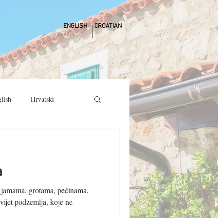
ENGLISH
CROATIAN
lish
Hrvatski
a
ni jamama, grotama, pećinama,
vijet podzemlja, koje ne