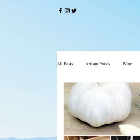
All Posts
Artisan Foods
Wine
Okusi
Restorani i Konobe