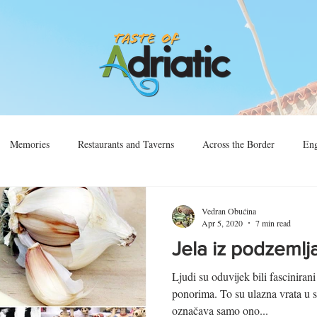
Memories
Restaurants and Taverns
Across the Border
Eng
Vino
Sjećanja
Preko Granice
Vedran Obućina
Apr 5, 2020
7 min read
Jela iz podzemlj
Ljudi su oduvijek bili fascinira
ponorima. To su ulazna vrata u s
označava samo ono...