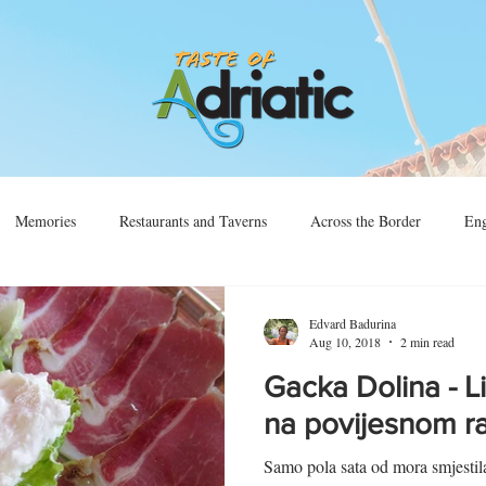
Memories
Restaurants and Taverns
Across the Border
Eng
Vino
Sjećanja
Preko Granice
Edvard Badurina
Aug 10, 2018
2 min read
Gacka Dolina - L
na povijesnom ra
Samo pola sata od mora smjestil