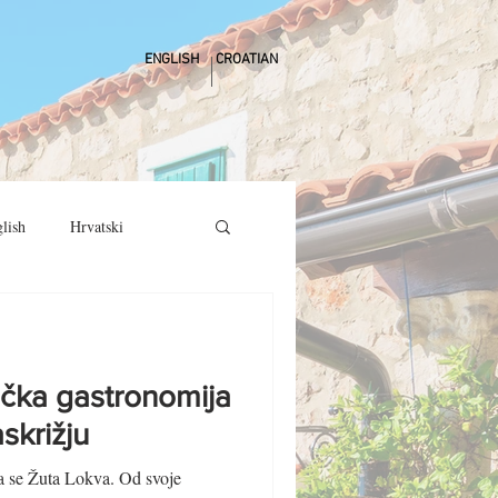
ENGLISH
CROATIAN
lish
Hrvatski
ička gastronomija
skrižju
a se Žuta Lokva. Od svoje