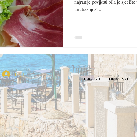
najranije povijesti bila je sjeci
unutrašnjosti...
Log In
ENGLISH
HRVATSKI