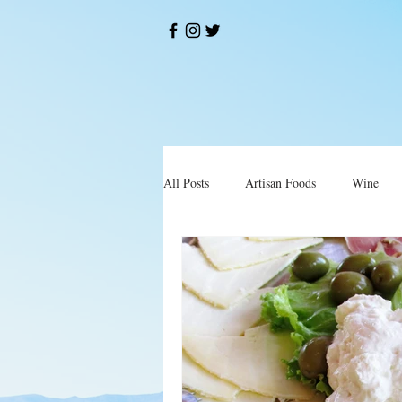
All Posts
Artisan Foods
Wine
Okusi
Restorani i Konobe