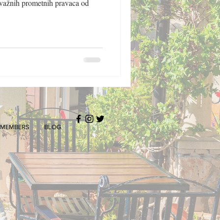
šte važnih prometnih pravaca od
MEMBERS
BLOG