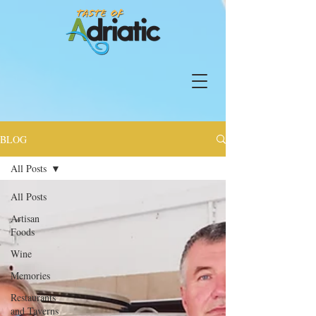
BLOG
All Posts
All Posts
Artisan
Foods
Wine
Memories
Restaurants
and Taverns