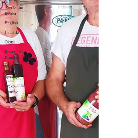
Across the
Border
English
Hrvatski
Okusi
Restorani i
Konobe
Vino
Sjećanja
Preko
Granice