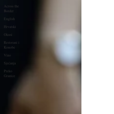
Across the
Border
English
Hrvatski
Okusi
Restorani i
Konobe
Vino
Sjećanja
Preko
Granice