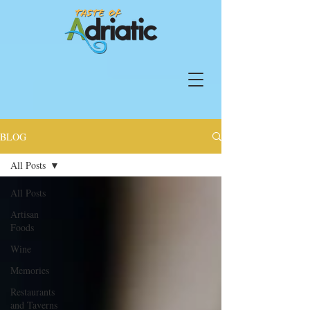
BLOG
All Posts
All Posts
Artisan
Foods
Wine
Memories
Restaurants
and Taverns