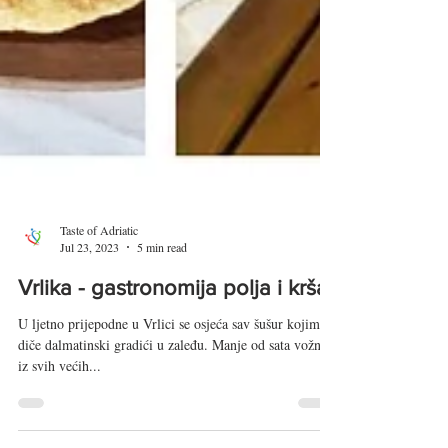
Taste of Adriatic
Jul 23, 2023
5 min read
Vrlika - gastronomija polja i krša
U ljetno prijepodne u Vrlici se osjeća sav šušur kojim se
diče dalmatinski gradići u zaleđu. Manje od sata vožnje