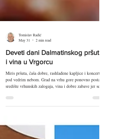
Tomislav Radić
May 31
2 min read
Deveti dani Dalmatinskog pršuta
i vina u Vrgorcu
Miris pršuta, čaša dobre, rashlađene kapljice i koncerti
pod vedrim nebom. Grad na vrhu gore ponovno postaje
središte vrhunskih zalogaja, vina i dobre zabave jer se 5.
i 6. lipnja u Gradskom parku održavaju deveti Dani
Dalmatinskog pršuta i vina. Posjetitelje očekuje bogat
program, od kulinarskih prezentacija i natjecanja u
rezanju pršuta do stručnog skupa i večernjih koncerata.
Vrgorac će i ove godine potvrditi status jednog od