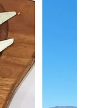
najvažnijih središta proizvodnje Dalmatinskog p