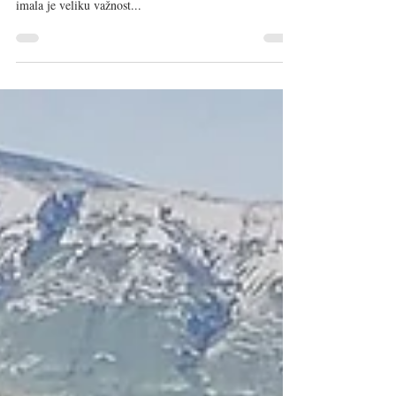
Vedran Obućina
Jul 19, 2023
2 min read
Ero s kulinarskog svijeta
Česma je slikovit park iz 19. stoljeća gdje izvire jedan
od brojnih pritoka rijeke Cetine. Kao mjesto okupljanja,
imala je veliku važnost...