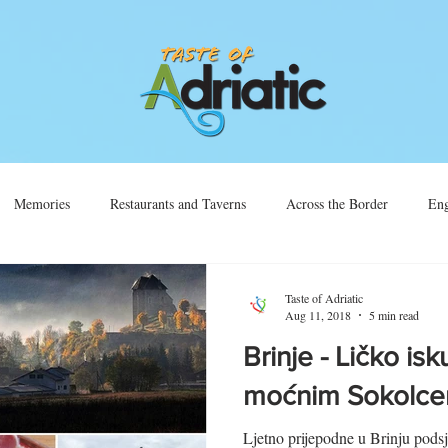
Memories
Restaurants and Taverns
Across the Border
Eng
Vino
Sjećanja
Preko Granice
Taste of Adriatic
Aug 11, 2018
5 min read
Brinje - Ličko is
moćnim Sokolc
Ljetno prijepodne u Brinju pods