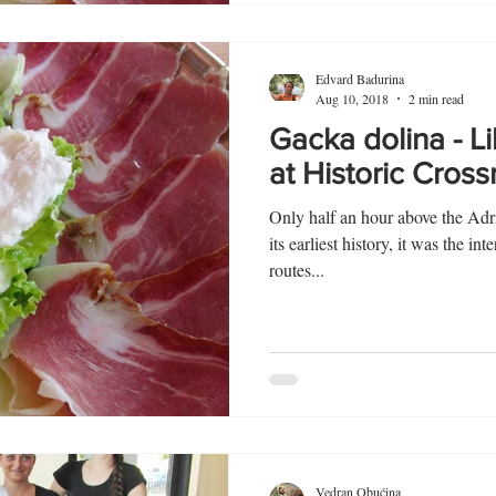
Edvard Badurina
Aug 10, 2018
2 min read
Gacka dolina - L
at Historic Cros
Only half an hour above the Adr
its earliest history, it was the int
routes...
Vedran Obućina