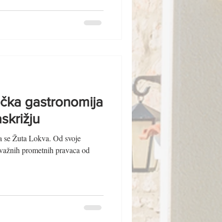
ička gastronomija
skrižju
a se Žuta Lokva. Od svoje
šte važnih prometnih pravaca od