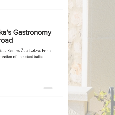
ika's Gastronomy
sroad
iatic Sea lies Žuta Lokva. From
ersection of important traffic