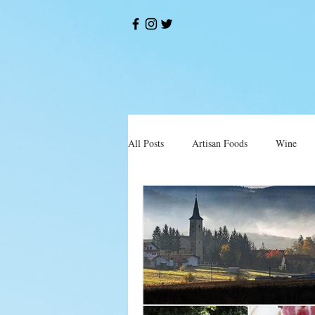
All Posts
Artisan Foods
Wine
Okusi
Restorani i Konobe