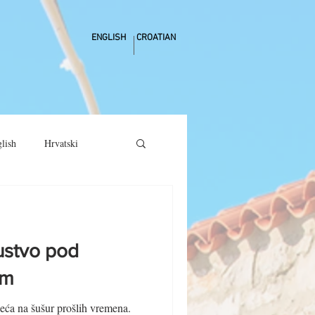
ENGLISH
CROATIAN
lish
Hrvatski
kustvo pod
em
jeća na šušur prošlih vremena.